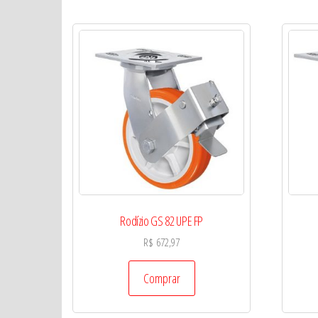
Rodízio GS 82 UPE FP
R$
672,97
Comprar