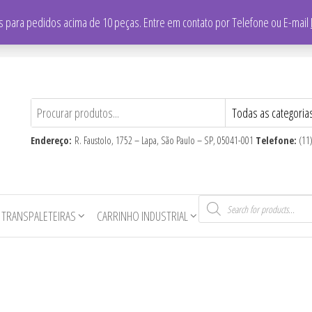
/
Falar com vendedor: (11) 3865-8700
 para pedidos acima de 10 peças. Entre em contato por Telefone ou E-mail
CNPJ
: 59.710.806/0001-16
Endereço:
R. Faustolo, 1752 – Lapa, São Paulo – SP, 05041-001
Telefone:
(11
Pesquisar
produtos
 TRANSPALETEIRAS
CARRINHO INDUSTRIAL