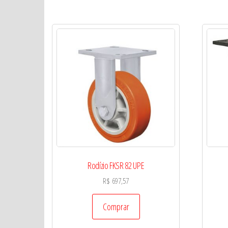
Rodízio FKSR 82 UPE
R$
697,57
Comprar