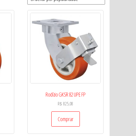
Rodízio GKSR 82 UPE FP
R$
825,08
Comprar