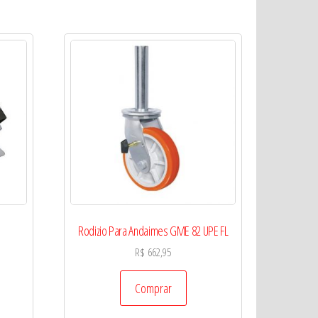
Rodizio Para Andaimes GME 82 UPE FL
R$
662,95
Comprar