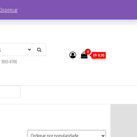
Endereço:
R. Faustolo, 1752 – Lapa, São Paulo – SP, 05041-001
Dispensar
0
R$ 0,00
) 3865-8700