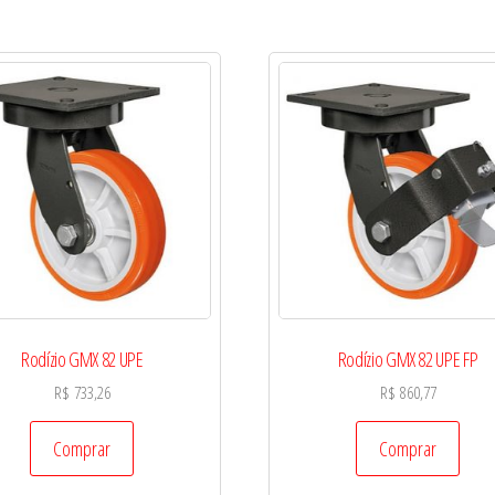
Rodízio GMX 82 UPE
Rodízio GMX 82 UPE FP
R$
733,26
R$
860,77
Comprar
Comprar