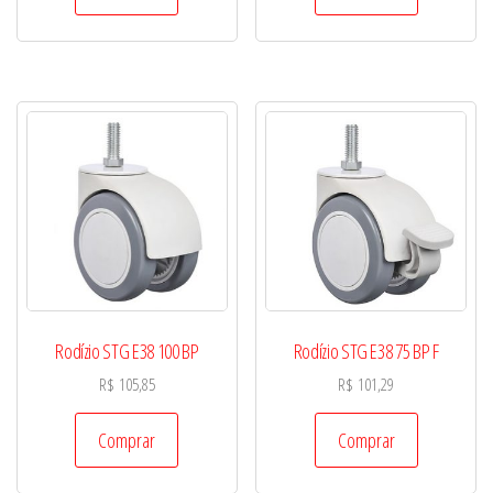
Rodízio STG E38 100 BP
Rodízio STG E38 75 BP F
R$
105,85
R$
101,29
Comprar
Comprar