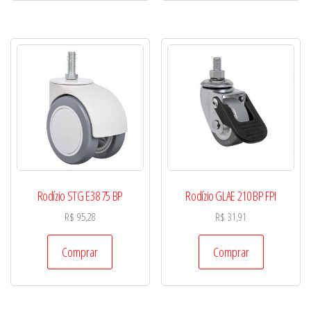
Rodízio STG E38 75 BP
Rodízio GLAE 210 BP FPI
R$
95,28
R$
31,91
Comprar
Comprar