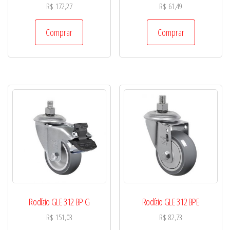
R$
172,27
R$
61,49
Comprar
Comprar
Rodízio GLE 312 BP G
Rodízio GLE 312 BPE
R$
151,03
R$
82,73