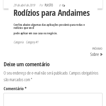
29 de abril de 2019
Por
PLASTO
0
Rodízios para Andaimes
Confira abaixo algumas das aplicações possíveis para rodas e
rodízios que você
pode aplicar em sua casa ou negócio.
Categoria
Category #1
Navegação
PRÓXIMO
Pr
Sobre
de
po
Deixe um comentário
Post
O seu endereço de e-mail não será publicado.
Campos obrigatórios
são marcados com
*
Comentário
*