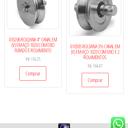
010206 ROLDANA 4″ CANAL EM
(V) EM AÇO 1020 COM EIXO
010305 ROLDANA 3½ CANAL EM
FURADO E ROLAMENTO
(V) EM AÇO 1020 COM EIXO E 2
ROLAMENTOS
R$
136,25
R$
164,47
Comprar
Comprar