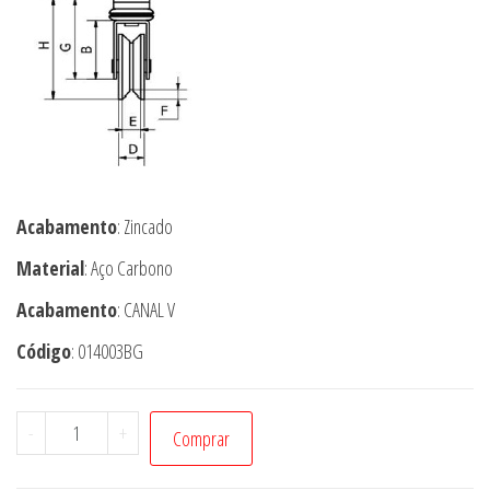
Acabamento
: Zincado
Material
: Aço Carbono
Acabamento
: CANAL V
Código
: 014003BG
014003BG
-
+
Comprar
ROLDANA
2½”