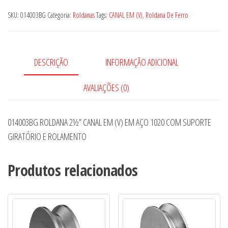
CANAL
SKU:
014003BG
Categoria:
Roldanas
Tags:
CANAL EM (V)
,
Roldana De Ferro
EM
(V)
EM
DESCRIÇÃO
INFORMAÇÃO ADICIONAL
AÇO
1020
AVALIAÇÕES (0)
COM
SUPORTE
014003BG ROLDANA 2½” CANAL EM (V) EM AÇO 1020 COM SUPORTE
GIRATÓRIO
GIRATÓRIO E ROLAMENTO
E
ROLAMENTO
Produtos relacionados
quantidade