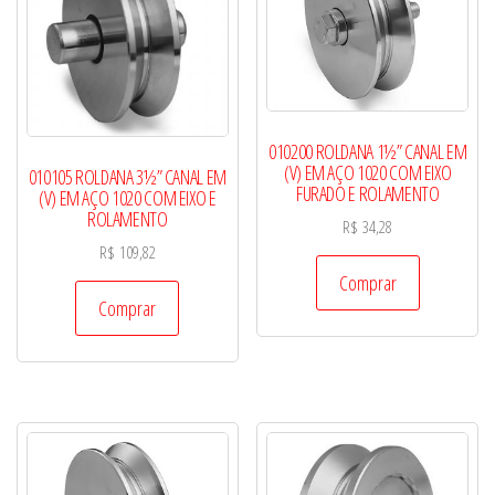
010200 ROLDANA 1½” CANAL EM
(V) EM AÇO 1020 COM EIXO
010105 ROLDANA 3½” CANAL EM
FURADO E ROLAMENTO
(V) EM AÇO 1020 COM EIXO E
ROLAMENTO
R$
34,28
R$
109,82
Comprar
Comprar