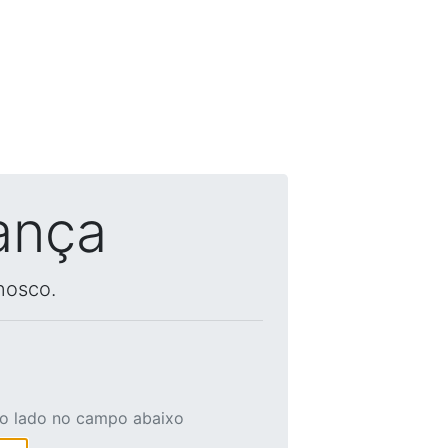
ança
nosco.
ao lado no campo abaixo