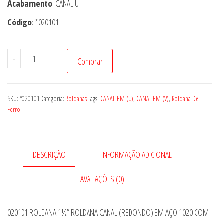
Acabamento
: CANAL U
Código
: *020101
020101
-
+
Comprar
ROLDANA
1½”
ROLDANA
SKU:
*020101
Categoria:
Roldanas
Tags:
CANAL EM (U)
,
CANAL EM (V)
,
Roldana De
CANAL
Ferro
(REDONDO)
EM
AÇO
DESCRIÇÃO
INFORMAÇÃO ADICIONAL
1020
COM
AVALIAÇÕES (0)
EIXO
E
020101 ROLDANA 1½” ROLDANA CANAL (REDONDO) EM AÇO 1020 COM