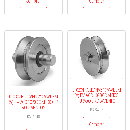
Comprar
Comprar
010204 ROLDANA 3” CANAL EM
(V) EM AÇO 1020 COM EIXO
010302 ROLDANA 2″ CANAL EM
FURADO E ROLAMENTO
(V) EM AÇO 1020 COM EIXO E 2
ROLAMENTOS
R$
84,57
R$
77,18
Comprar