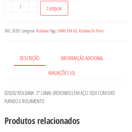
020202
-
+
Comprar
ROLDANA
2”
CANAL
SKU:
20202
Categoria:
Roldanas
Tags:
CANAL EM (U)
,
Roldana De Ferro
(REDONDO)
EM
AÇO
DESCRIÇÃO
INFORMAÇÃO ADICIONAL
1020
COM
AVALIAÇÕES (0)
EIXO
FURADO
020202 ROLDANA 2” CANAL (REDONDO) EM AÇO 1020 COM EIXO
E
FURADO E ROLAMENTO
ROLAMENTO
quantidade
Produtos relacionados