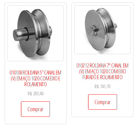
010212 ROLDANA 7″ CANAL EM
(V) EM AÇO 1020 COM EIXO
010108 ROLDANA 5” CANAL EM
FURADO E ROLAMENTO
(V) EM AÇO 1020 COM EIXO E
ROLAMENTO
R$
741,70
R$
283,40
Comprar
Comprar