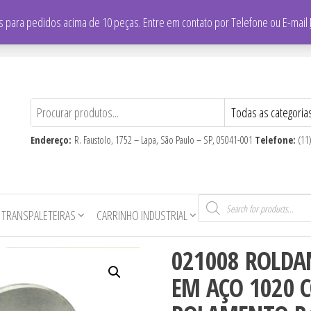
/
Falar com vendedor: (11) 3865-8700
 para pedidos acima de 10 peças. Entre em contato por Telefone ou E-mail
CNPJ
: 59.710.806/0001-16
Endereço:
R. Faustolo, 1752 – Lapa, São Paulo – SP, 05041-001
Telefone:
(11
Pesquisar
produtos
 TRANSPALETEIRAS
CARRINHO INDUSTRIAL
021008 ROLDA
EM AÇO 1020 C