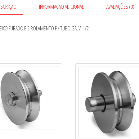
AÇO
ESCRIÇÃO
INFORMAÇÃO ADICIONAL
AVALIAÇÕES (0)
1020
COM
EIXO FURADO E 2 ROLAMENTO P/ TUBO GALV. 1/2
EIXO
FURADO
E
2
ROLAMENTO
P/
TUBO
GALV.
1/2
quantidade