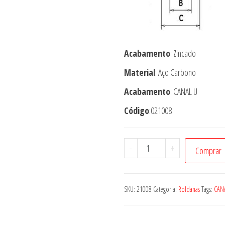
Acabamento
: Zincado
Material
: Aço Carbono
Acabamento
: CANAL U
Código
:021008
021008
-
+
Comprar
ROLDANA
5”
CANAL
SKU:
21008
Categoria:
Roldanas
Tags:
CAN
(REDONDO)
EM