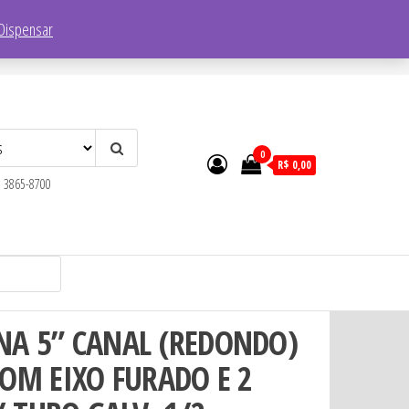
Endereço:
R. Faustolo, 1752 – Lapa, São Paulo – SP, 05041-001
Dispensar
0
R$ 0,00
) 3865-8700
NA 5” CANAL (REDONDO)
OM EIXO FURADO E 2