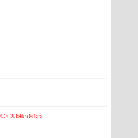
AL EM (U)
,
Roldana De Ferro