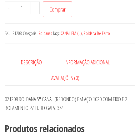
021208
-
+
Comprar
ROLDANA
5"
CANAL
SKU:
21208
Categoria:
Roldanas
Tags:
CANAL EM (U)
,
Roldana De Ferro
(REDONDO)
EM
AÇO
DESCRIÇÃO
INFORMAÇÃO ADICIONAL
1020
COM
AVALIAÇÕES (0)
EIXO
E
021208 ROLDANA 5″ CANAL (REDONDO) EM AÇO 1020 COM EIXO E 2
2
ROLAMENTO P/ TUBO GALV. 3/4″
ROLAMENTO
P/
Produtos relacionados
TUBO
GALV.