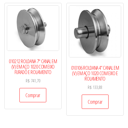
3/4"
quantidade
010212 ROLDANA 7″ CANAL EM
(V) EM AÇO 1020 COM EIXO
010106 ROLDANA 4” CANAL EM
FURADO E ROLAMENTO
(V) EM AÇO 1020 COM EIXO E
ROLAMENTO
R$
741,70
R$
133,88
Comprar
Comprar