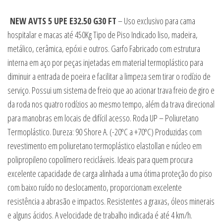
NEW AVTS 5 UPE E32.50 G30 FT
– Uso exclusivo para cama
hospitalar e macas até 450Kg Tipo de Piso Indicado liso, madeira,
metálico, cerâmica, epóxi e outros. Garfo Fabricado com estrutura
interna em aço por peças injetadas em material termoplástico para
diminuir a entrada de poeira e facilitar a limpeza sem tirar o rodízio de
serviço. Possui um sistema de freio que ao acionar trava freio de giro e
da roda nos quatro rodízios ao mesmo tempo, além da trava direcional
para manobras em locais de difícil acesso. Roda UP – Poliuretano
Termoplástico. Dureza: 90 Shore A. (-20ºC a +70ºC) Produzidas com
revestimento em poliuretano termoplástico elastollan e núcleo em
polipropileno copolímero recicláveis. Ideais para quem procura
excelente capacidade de carga alinhada a uma ótima proteção do piso
com baixo ruído no deslocamento, proporcionam excelente
resistência a abrasão e impactos. Resistentes a graxas, óleos minerais
e alguns ácidos. A velocidade de trabalho indicada é até 4 km/h.