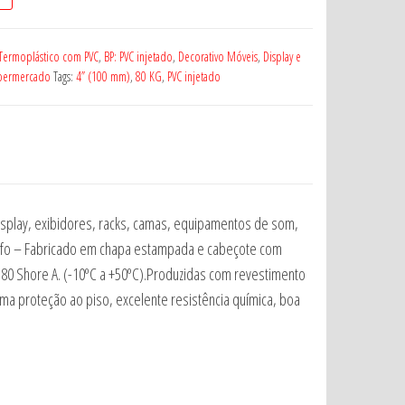
Termoplástico com PVC
,
BP: PVC injetado
,
Decorativo Móveis
,
Display e
permercado
Tags:
4” (100 mm)
,
80 KG
,
PVC injetado
isplay, exibidores, racks, camas, equipamentos de som,
 Garfo – Fabricado em chapa estampada e cabeçote com
80 Shore A. (-10ºC a +50ºC).Produzidas com revestimento
a proteção ao piso, excelente resistência química, boa