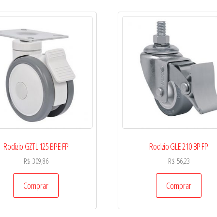
Rodízio GZTL 125 BPE FP
Rodizio GLE 210 BP FP
R$
309,86
R$
56,23
Comprar
Comprar