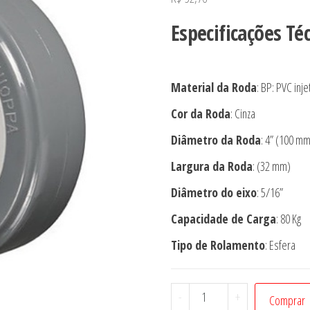
Especificações Té
Material da Roda
: BP: PVC inj
Cor da Roda
: Cinza
Diâmetro da Roda
: 4” (100 mm
Largura da Roda
: (32 mm)
Diâmetro do eixo
: 5/16”
Capacidade de Carga
: 80 Kg
Tipo de Rolamento
: Esfera
Roda
-
+
Comprar