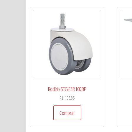
Rodízio STG E38 100 BP
R$
105,85
Comprar