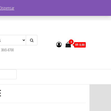
Endereço:
R. Faustolo, 1752 – Lapa, São Paulo – SP, 05041-001
Dispensar
0
R$ 0,00
) 3865-8700
E