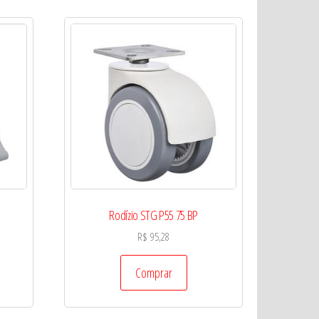
Rodízio STG P55 75 BP
R$
95,28
Comprar