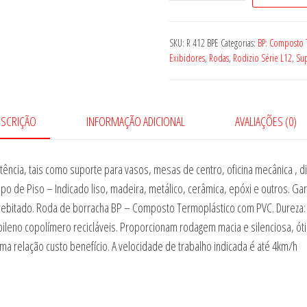
R
412
BPE
SKU:
R 412 BPE
Categorias:
BP: Composto 
quantidade
Exibidores
,
Rodas
,
Rodizio Série L12
,
Su
ESCRIÇÃO
INFORMAÇÃO ADICIONAL
AVALIAÇÕES (0)
ncia, tais como suporte para vasos, mesas de centro, oficina mecânica , d
ipo de Piso – Indicado liso, madeira, metálico, cerâmica, epóxi e outros.
 rebitado. Roda de borracha BP – Composto Termoplástico com PVC. Dureza: 
eno copolímero recicláveis. Proporcionam rodagem macia e silenciosa, ótim
ma relação custo benefício. A velocidade de trabalho indicada é até 4km/h