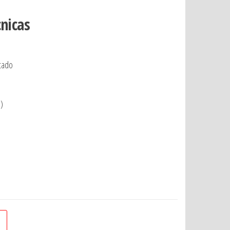
cnicas
etado
)