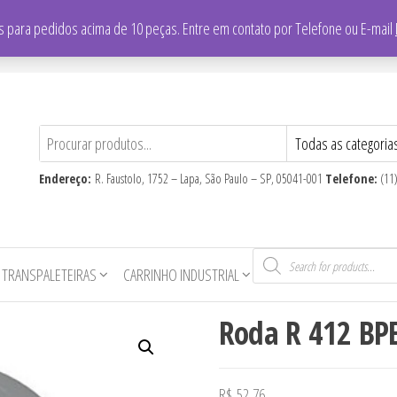
/
Falar com vendedor: (11) 3865-8700
 para pedidos acima de 10 peças. Entre em contato por Telefone ou E-mail
CNPJ
: 59.710.806/0001-16
Endereço:
R. Faustolo, 1752 – Lapa, São Paulo – SP, 05041-001
Telefone:
(11
Pesquisar
produtos
 TRANSPALETEIRAS
CARRINHO INDUSTRIAL
Roda R 412 BP
R$
52,76