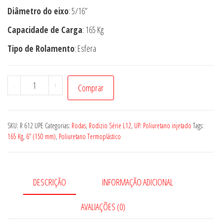
Diâmetro do eixo
: 5/16”
Capacidade de Carga
: 165 Kg
Tipo de Rolamento
: Esfera
RODA
-
+
Comprar
R
612
UPE
SKU:
R 612 UPE
Categorias:
Rodas
,
Rodizio Série L12
,
UP: Poliuretano injetado
Tags:
quantidade
165 Kg
,
6” (150 mm)
,
Poliuretano Termoplástico
DESCRIÇÃO
INFORMAÇÃO ADICIONAL
AVALIAÇÕES (0)