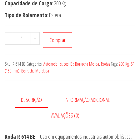
Capacidade de Carga
: 200 Kg
Tipo de Rolamento
: Esfera
Roda
-
+
Comprar
R
614
BE
SKU:
R 614 BE
Categorias:
Automobilísticos
,
B : Borracha Molda
,
Rodas
Tags:
200 Kg
,
6”
quantidade
(150 mm)
,
Borracha Moldada
DESCRIÇÃO
INFORMAÇÃO ADICIONAL
AVALIAÇÕES (0)
Roda R 614 BE
– Uso em equipamentos industriais automobilística,