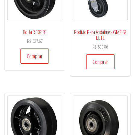
Roda R 102 BE
Rodizio Para Andaimes GME 62
BE FL
R$
627,67
R$
590,86
Comprar
Comprar