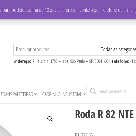
/
Falar com vendedor: (11) 3865-8700
 para pedidos acima de 10 peças. Entre em contato por Telefone ou E-mail
CNPJ
: 59.710.806/0001-16
Endereço:
R. Faustolo, 1752 – Lapa, São Paulo – SP, 05041-001
Telefone:
(11
Pesquisar
produtos
 TRANSPALETEIRAS
CARRINHO INDUSTRIAL
Roda R 82 NTE
R$
327,65