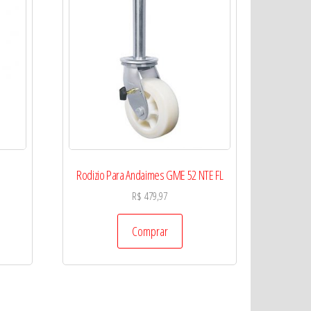
Rodizio Para Andaimes GME 52 NTE FL
R$
479,97
Comprar