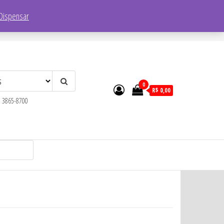
Endereço:
R. Faustolo, 1752 – Lapa, São Paulo – SP, 05041-001
Dispensar
0
R$ 0,00
) 3865-8700