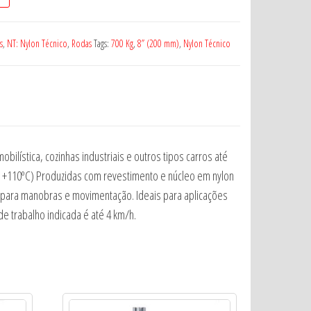
s
,
NT: Nylon Técnico
,
Rodas
Tags:
700 Kg
,
8” (200 mm)
,
Nylon Técnico
obilística, cozinhas industriais e outros tipos carros até
C a +110ºC) Produzidas com revestimento e núcleo em nylon
o para manobras e movimentação. Ideais para aplicações
de trabalho indicada é até 4 km/h.