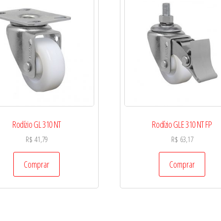
Rodízio GL 310 NT
Rodízio GLE 310 NT FP
R$
41,79
R$
63,17
Comprar
Comprar