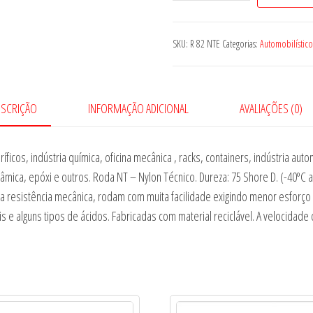
R
82
NTE
SKU:
R 82 NTE
Categorias:
Automobilístico
quantidade
ESCRIÇÃO
INFORMAÇÃO ADICIONAL
AVALIAÇÕES (0)
ficos, indústria química, oficina mecânica , racks, containers, indústria autom
erâmica, epóxi e outros. Roda NT – Nylon Técnico. Dureza: 75 Shore D. (-40º
ma resistência mecânica, rodam com muita facilidade exigindo menor esforç
 e alguns tipos de ácidos. Fabricadas com material reciclável. A velocidade 