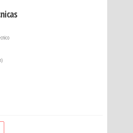
cnicas
écnico
m)