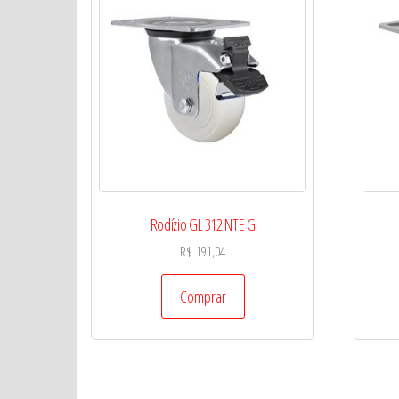
Rodízio GL 312 NTE G
R$
191,04
Comprar