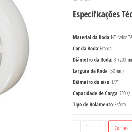
Especificações Té
Material da Roda
: NT: Nylon T
Cor da Roda
: Branca
Diâmetro da Roda:
8” (200 m
Largura da Roda
: (50 mm)
Diâmetro do eixo
: 1/2”
Capacidade de Carga
: 700 Kg
Tipo de Rolamento
: Esfera
Roda
-
+
Comprar