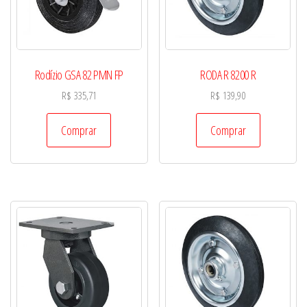
Rodízio GSA 82 PMN FP
RODA R 8200 R
R$
335,71
R$
139,90
Comprar
Comprar