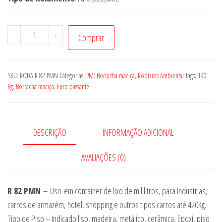
RODA
-
+
Comprar
R
82
PMN
SKU:
RODA R 82 PMN
Categorias:
PM: Borracha maciça
,
Rodízios Ambiental
Tags:
140
quantidade
Kg
,
Borracha maciça
,
Furo passante
DESCRIÇÃO
INFORMAÇÃO ADICIONAL
AVALIAÇÕES (0)
R 82 PMN
– Uso em container de lixo de mil litros, para industrias,
carros de armazém, hotel, shopping e outros tipos carros até 420Kg.
Tipo de Piso – Indicado liso, madeira, metálico, cerâmica, Epoxi, piso