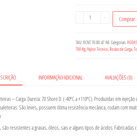
Roda
-
+
Comprar
RCNT
70.80.47
NE
SKU:
RCNT 70.80.47 NE
Categorias:
RODAS
quantidade
700 Kg
,
Nylon Técnico
,
Rodas de Carga
,
Tr
ESCRIÇÃO
INFORMAÇÃO ADICIONAL
AVALIAÇÕES (0)
eiras – Carga. Dureza: 70 Shore D. (-40ºC a +110ºC). Produzidas em injeção 
leteiras. São leves, possuem ótima resistência mecânica, rodam com muit
b
são resistentes a graxas, óleos, sais e alguns tipos de ácidos. Fabricadas c