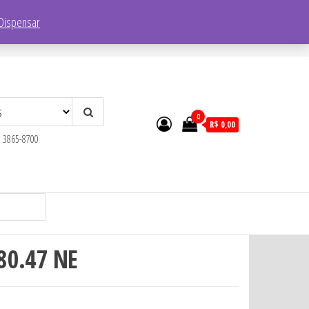
Endereço:
R. Faustolo, 1752 – Lapa, São Paulo – SP, 05041-001
Dispensar
0
R$ 0,00
) 3865-8700
80.47 NE