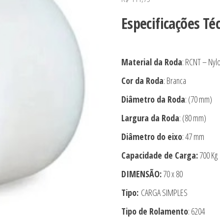
Especificações Té
Material da Roda
: RCNT – Nyl
Cor da Roda
: Branca
Diâmetro da Roda
: (70 mm)
Largura da Roda
: (80 mm)
Diâmetro do eixo
: 47 mm
Capacidade de Carga:
700 Kg
DIMENSÃO:
70 x 80
Tipo:
CARGA SIMPLES
Tipo de Rolamento
: 6204