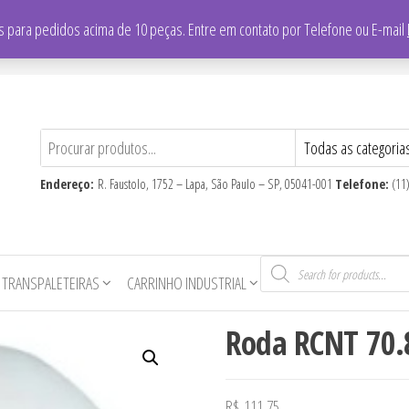
/
Falar com vendedor: (11) 3865-8700
 para pedidos acima de 10 peças. Entre em contato por Telefone ou E-mail
CNPJ
: 59.710.806/0001-16
Endereço:
R. Faustolo, 1752 – Lapa, São Paulo – SP, 05041-001
Telefone:
(11
Pesquisar
produtos
 TRANSPALETEIRAS
CARRINHO INDUSTRIAL
Roda RCNT 70.
R$
111,75