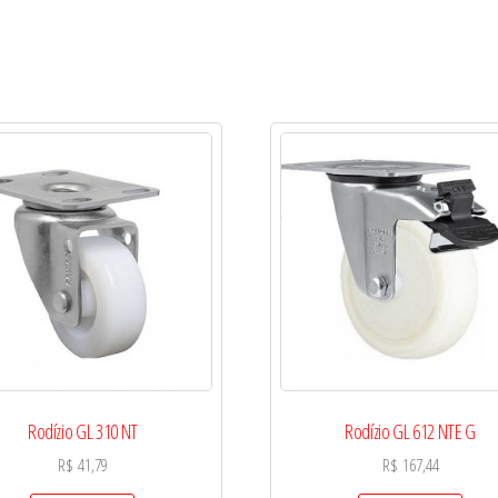
Rodízio GL 310 NT
Rodízio GL 612 NTE G
R$
41,79
R$
167,44