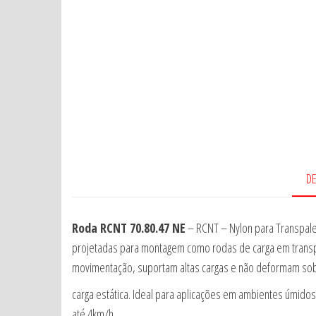
D
Roda RCNT 70.80.47 NE
– RCNT – Nylon para Transpalet
projetadas para montagem como rodas de carga em transpa
movimentação, suportam altas cargas e não deformam so
carga estática. Ideal para aplicações em ambientes úmidos, 
até 4km/h.