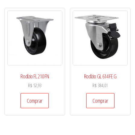
Rodízio FL 210 FN
Rodízio GL 614 FE G
R$
52,93
R$
384,01
Comprar
Comprar