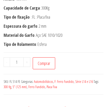
Capacidade de Carga
: 300Kg
Tipo de fixação
: FL : Placa fixa
Espessura do garfo
: 2 mm
Material do Garfo
: Aço SAE 1010/1020
Tipo de Rolamento
: Esfera
Rodízio
-
+
Comprar
FL
514
FE
SKU:
FL 514 FE
Categorias:
Automobilísticos
,
F: Ferro Fundido
,
Série L14 e L16
Tags:
quantidade
300 Kg
,
5” (125 mm)
,
Ferro Fundido
,
Placa Fixa