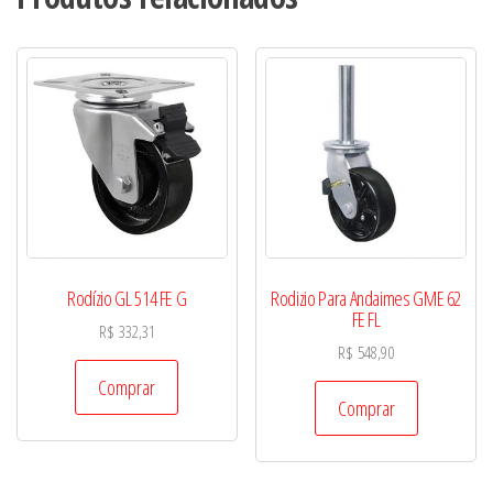
Rodízio GL 514 FE G
Rodizio Para Andaimes GME 62
FE FL
R$
332,31
R$
548,90
Comprar
Comprar