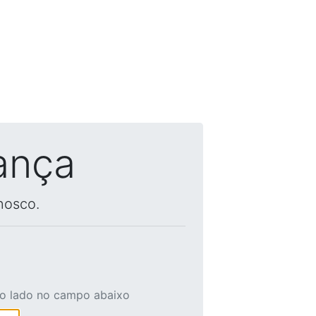
ança
nosco.
ao lado no campo abaixo