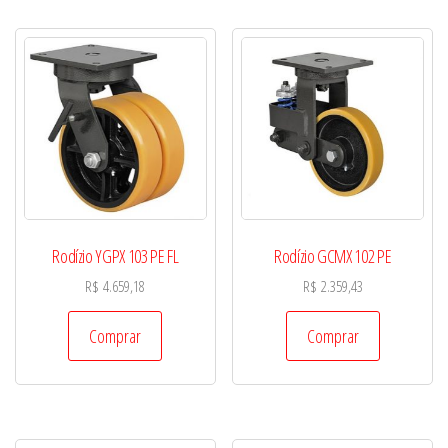
Rodízio YGPX 103 PE FL
Rodízio GCMX 102 PE
R$
4.659,18
R$
2.359,43
Comprar
Comprar