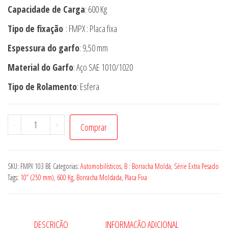
Capacidade de Carga
: 600 Kg
Tipo de fixação
: FMPX : Placa fixa
Espessura do garfo
: 9,50 mm
Material do Garfo
: Aço SAE 1010/1020
Tipo de Rolamento
: Esfera
RODÍZIO
-
+
Comprar
FMPX
103
BE
SKU:
FMPX 103 BE
Categorias:
Automobilísticos
,
B : Borracha Molda
,
Série Extra Pesado
quantidade
Tags:
10” (250 mm)
,
600 Kg
,
Borracha Moldada
,
Placa Fixa
DESCRIÇÃO
INFORMAÇÃO ADICIONAL