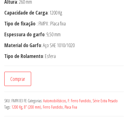
Altura
: 260 mm
Capacidade de Carga
: 1200 Kg
Tipo de fixação
: FMPX : Placa fixa
Espessura do garfo
: 9,50 mm
Material do Garfo
: Aço SAE 1010/1020
Tipo de Rolamento
: Esfera
Rodízio
Comprar
FMPX
83
FE
SKU:
FMPX 83 FE
Categorias:
Automobilísticos
,
F: Ferro Fundido
,
Série Extra Pesado
quantidade
Tags:
1200 Kg
,
8” (200 mm)
,
Ferro Fundido
,
Placa Fixa