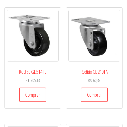
Rodízio GL 514 FE
Rodízio GL 210 FN
R$
305,13
R$
60,38
Comprar
Comprar