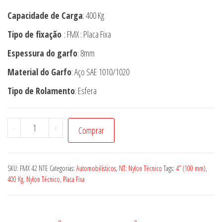
Capacidade de Carga
: 400 Kg
Tipo de fixação
: FMX : Placa Fixa
Espessura do garfo
: 8mm
Material do Garfo
: Aço SAE 1010/1020
Tipo de Rolamento
: Esfera
Rodízio
-
+
Comprar
FMX
42
NTE
SKU:
FMX 42 NTE
Categorias:
Automobilísticos
,
NT: Nylon Técnico
Tags:
4” (100 mm)
,
quantidade
400 Kg
,
Nylon Técnico
,
Placa Fixa