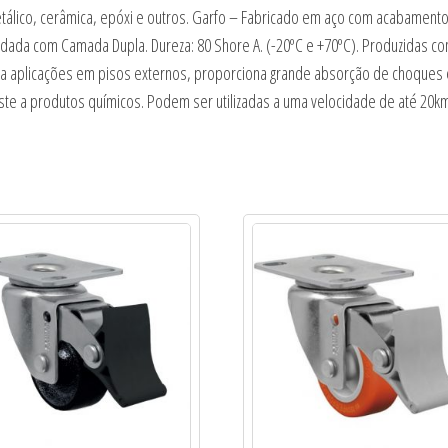
 metálico, cerâmica, epóxi e outros. Garfo – Fabricado em aço com acabamen
ldada com Camada Dupla. Dureza: 80 Shore A. (-20ºC e +70ºC). Produzidas
ra aplicações em pisos externos, proporciona grande absorção de choques e v
ste a produtos químicos. Podem ser utilizadas a uma velocidade de até 20