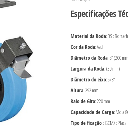
Especificações Té
Material da Roda
: BS : Borra
Cor da Roda
: Azul
Diâmetro da Roda
: 8” (200 mm
Largura da Roda
: (50 mm)
Diâmetro do eixo
: 5/8”
Altura
: 292 mm
Raio de Giro
: 220 mm
Capacidade de Carga
: Mola 
Tipo de fixação
: GCMX : Placa 