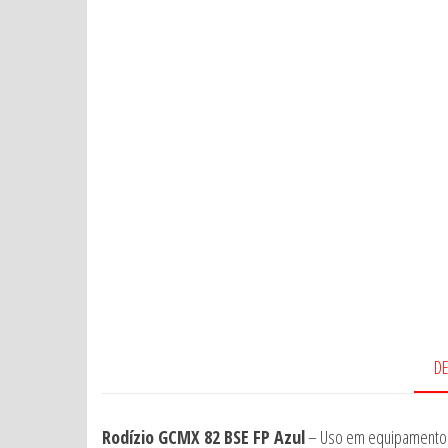
D
Rodízio GCMX 82 BSE FP Azul
– Uso em equipamentos in