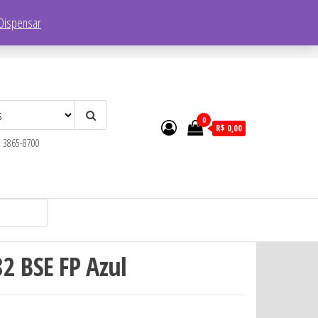
Endereço:
R. Faustolo, 1752 – Lapa, São Paulo – SP, 05041-001
Dispensar
0
R$ 0,00
) 3865-8700
2 BSE FP Azul