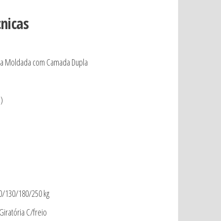
cnicas
cha Moldada com Camada Dupla
)
80/130/180/250 kg
Giratória C/freio