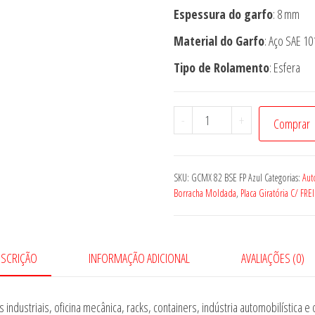
Espessura do garfo
: 8 mm
Material do Garfo
: Aço SAE 1
Tipo de Rolamento
: Esfera
Rodízio
-
+
Comprar
GCMX
82
BSE
SKU:
GCMX 82 BSE FP Azul
Categorias:
Aut
FP
Borracha Moldada
,
Placa Giratória C/ FRE
Azul
quantidade
ESCRIÇÃO
INFORMAÇÃO ADICIONAL
AVALIAÇÕES (0)
dustriais, oficina mecânica, racks, containers, indústria automobilística e