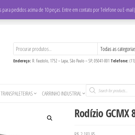
/
Falar com vendedor: (11) 3865-8700
 para pedidos acima de 10 peças. Entre em contato por Telefone ou E-mail
CNPJ
: 59.710.806/0001-16
Endereço:
R. Faustolo, 1752 – Lapa, São Paulo – SP, 05041-001
Telefone:
(11
Pesquisar
produtos
 TRANSPALETEIRAS
CARRINHO INDUSTRIAL
Rodízio GCMX 8
R$
2.183,85