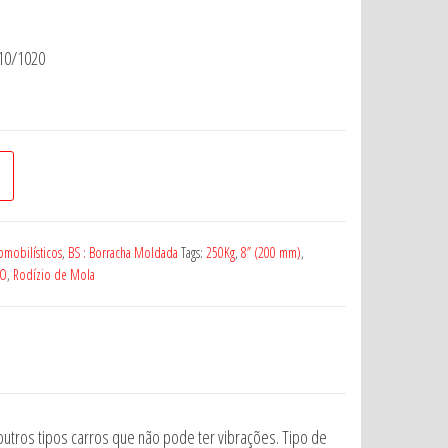
010/1020
omobilísticos
,
BS : Borracha Moldada
Tags:
250Kg
,
8” (200 mm)
,
IO
,
Rodízio de Mola
 outros tipos carros que não pode ter vibrações. Tipo de