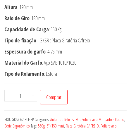
Altura
: 190 mm
Raio de Giro
: 180 mm
Capacidade de Carga
: 550 Kg
Tipo de fixação
: GKSR : Placa Giratória C/freio
Espessura do garfo
: 4,75 mm
Material do Garfo
: Aço SAE 1010/1020
Tipo de Rolamento
: Esfera
Rodízio
-
+
Comprar
GKSR
62
BCE
SKU:
GKSR 62 BCE FP
Categorias:
Automobilísticos
,
BC : Poliuretano Moldado - Round
,
FP
Série Ergonômico
Tags:
550g
,
6” (150 mm)
,
Placa Giratória C/ FREIO
,
Poliuretano