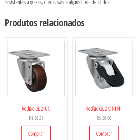
resistentes a graxas, óleos, sais e alguns tipos de ácidos.
Produtos relacionados
Rodízio GL 210 C
Rodízio GL 210 NT FPI
R$
58,21
R$
38,06
Comprar
Comprar