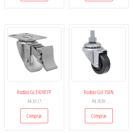
Rodízio GL 310 NT FP
Rodizio GLE 158 N
R$
63,17
R$
28,89
Comprar
Comprar