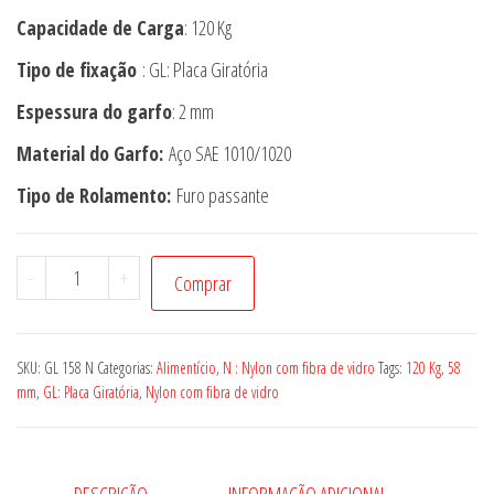
Capacidade de Carga
: 120 Kg
Tipo de fixação
: GL: Placa Giratória
Espessura do garfo
: 2 mm
Material do Garfo:
Aço SAE 1010/1020
Tipo de Rolamento:
Furo passante
Rodizio
-
+
Comprar
GL
158
N
SKU:
GL 158 N
Categorias:
Alimentício
,
N : Nylon com fibra de vidro
Tags:
120 Kg
,
58
quantidade
mm
,
GL: Placa Giratória
,
Nylon com fibra de vidro
DESCRIÇÃO
INFORMAÇÃO ADICIONAL