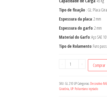
Capacidade de Carga
: 45 Kg
Tipo de fixação
: GL: Placa Gira
Espessura da placa
: 2 mm
Espessura do garfo
: 2 mm
Material do Garfo
: Aço SAE 1
Tipo de Rolamento
: Furo pas
Rodízio
-
+
Comprar
GL
210
UP
SKU:
GL 210 UP
Categorias:
Decorativo Mó
quantidade
Giratória
,
UP: Poliuretano injetado