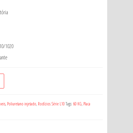
tória
010/1020
sante
veis
,
Poliuretano injetado
,
Rodízios Série L10
Tags:
60 KG
,
Placa