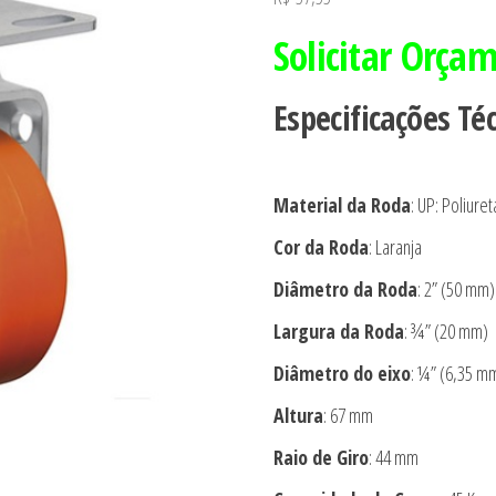
Solicitar Orça
Especificações Té
Material da Roda
: UP: Poliure
Cor da Roda
: Laranja
Diâmetro da Roda
: 2” (50 mm)
Largura da Roda
: ¾” (20 mm)
Diâmetro do eixo
: ¼” (6,35 m
Altura
: 67 mm
Raio de Giro
: 44 mm