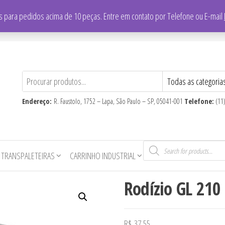
/
Falar com vendedor: (11) 3865-8700
 para pedidos acima de 10 peças. Entre em contato por Telefone ou E-mail
CNPJ
: 59.710.806/0001-16
Endereço:
R. Faustolo, 1752 – Lapa, São Paulo – SP, 05041-001
Telefone:
(11
Pesquisar
produtos
 TRANSPALETEIRAS
CARRINHO INDUSTRIAL
Rodízio GL 210
R$
37,55