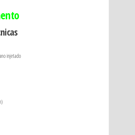
mento
cnicas
tano injetado
m)