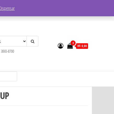
Endereço:
R. Faustolo, 1752 – Lapa, São Paulo – SP, 05041-001
Dispensar
0
R$ 0,00
) 3865-8700
 UP