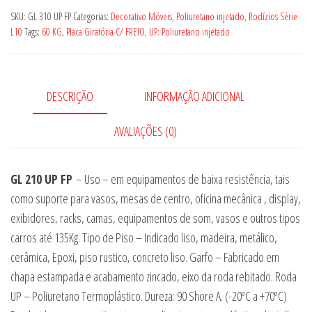
UP
SKU:
GL 310 UP FP
Categorias:
Decorativo Móveis
,
Poliuretano injetado
,
Rodízios Série
FP
L10
Tags:
60 KG
,
Placa Giratória C/ FREIO
,
UP: Poliuretano injetado
quantidade
DESCRIÇÃO
INFORMAÇÃO ADICIONAL
AVALIAÇÕES (0)
GL 210 UP FP
– Uso – em equipamentos de baixa resistência, tais
como suporte para vasos, mesas de centro, oficina mecânica , display,
exibidores, racks, camas, equipamentos de som, vasos e outros tipos
carros até 135Kg. Tipo de Piso – Indicado liso, madeira, metálico,
cerâmica, Epoxi, piso rustico, concreto liso. Garfo – Fabricado em
chapa estampada e acabamento zincado, eixo da roda rebitado. Roda
UP – Poliuretano Termoplástico. Dureza: 90 Shore A. (-20ºC a +70ºC)