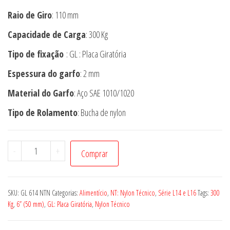
Raio de Giro
: 110 mm
Capacidade de Carga
: 300 Kg
Tipo de fixação
: GL : Placa Giratória
Espessura do garfo
: 2 mm
Material do Garfo
: Aço SAE 1010/1020
Tipo de Rolamento
: Bucha de nylon
Rodízio
-
+
Comprar
GL
614
NTN
SKU:
GL 614 NTN
Categorias:
Alimentício
,
NT: Nylon Técnico
,
Série L14 e L16
Tags:
300
quantidade
Kg
,
6” (50 mm)
,
GL: Placa Giratória
,
Nylon Técnico