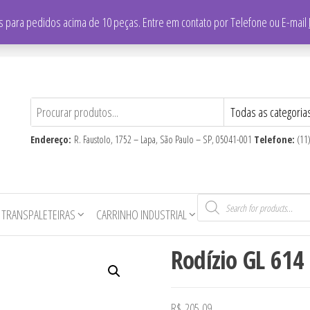
/
Falar com vendedor: (11) 3865-8700
 para pedidos acima de 10 peças. Entre em contato por Telefone ou E-mail
CNPJ
: 59.710.806/0001-16
Endereço:
R. Faustolo, 1752 – Lapa, São Paulo – SP, 05041-001
Telefone:
(11
Pesquisar
produtos
 TRANSPALETEIRAS
CARRINHO INDUSTRIAL
Rodízio GL 614
R$
205,09