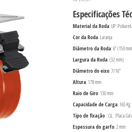
Especificações Té
Material da Roda
: UP: Poliure
Cor da Roda
: Laranja
Diâmetro da Roda
: 6” (150 mm
Largura da Roda
: (32 mm)
Diâmetro do eixo
: 7/16”
Altura
: 178 mm
Raio de Giro
: 130 mm
Capacidade de Carga
: 165 Kg
Tipo de fixação
: GL : Placa Gira
Espessura do garfo
: 2 mm