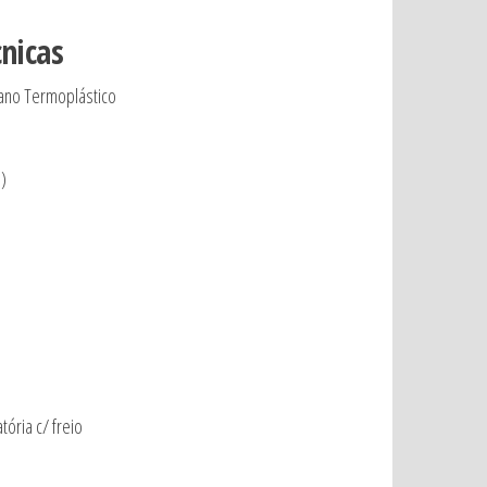
cnicas
tano Termoplástico
)
tória c/ freio