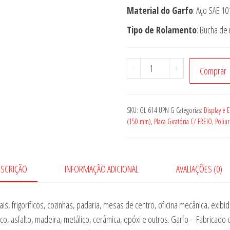
Material do Garfo
: Aço SAE 1
Tipo de Rolamento
: Bucha de 
Rodízio
-
+
Comprar
GL
614
UPN
SKU:
GL 614 UPN G
Categorias:
Display e 
G
(150 mm)
,
Placa Giratória C/ FREIO
,
Poliu
quantidade
ESCRIÇÃO
INFORMAÇÃO ADICIONAL
AVALIAÇÕES (0)
s, frigoríficos, cozinhas, padaria, mesas de centro, oficina mecânica, exib
stico, asfalto, madeira, metálico, cerâmica, epóxi e outros. Garfo – Fabric