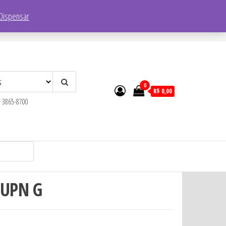
Endereço:
R. Faustolo, 1752 – Lapa, São Paulo – SP, 05041-001
Dispensar
0
R$ 0,00
) 3865-8700
 UPN G