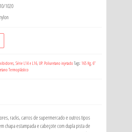
010/1020
nylon
Exibidores
,
Série L14 e L16
,
UP: Poliuretano injetado
Tags:
165 Kg
,
6”
retano Termoplástico
idores, racks, carros de supermercado e outros tipos
ado em chapa estampada e cabeçote com dupla pista de