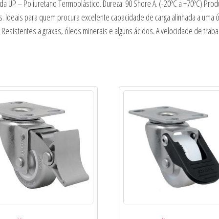
da UP – Poliuretano Termoplástico. Dureza: 90 Shore A. (-20ºC a +70ºC) Pro
eis. Ideais para quem procura excelente capacidade de carga alinhada a uma
esistentes a graxas, óleos minerais e alguns ácidos. A velocidade de trabal