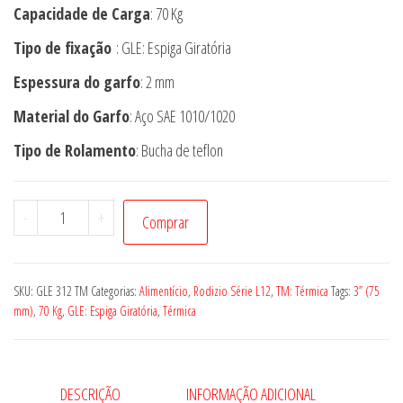
Capacidade de Carga
: 70 Kg
Tipo de fixação
: GLE: Espiga Giratória
Espessura do garfo
: 2 mm
Material do Garfo
: Aço SAE 1010/1020
Tipo de Rolamento
: Bucha de teflon
Rodízio
-
+
Comprar
GLE
312
TM
SKU:
GLE 312 TM
Categorias:
Alimentício
,
Rodizio Série L12
,
TM: Térmica
Tags:
3” (75
quantidade
mm)
,
70 Kg
,
GLE: Espiga Giratória
,
Térmica
DESCRIÇÃO
INFORMAÇÃO ADICIONAL