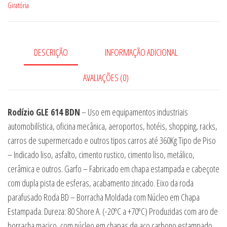
Giratória
DESCRIÇÃO
INFORMAÇÃO ADICIONAL
AVALIAÇÕES (0)
Rodízio GLE 614 BDN
– Uso em equipamentos industriais
automobilística, oficina mecânica, aeroportos, hotéis, shopping, racks,
carros de supermercado e outros tipos carros até 360Kg Tipo de Piso
– Indicado liso, asfalto, cimento rustico, cimento liso, metálico,
cerâmica e outros. Garfo – Fabricado em chapa estampada e cabeçote
com dupla pista de esferas, acabamento zincado. Eixo da roda
parafusado Roda BD – Borracha Moldada com Núcleo em Chapa
Estampada. Dureza: 80 Shore A. (-20ºC a +70ºC) Produzidas com aro de
borracha maciço, com núcleo em chapas de aço carbono estampado,