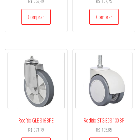
R$
353,49
R$
107,75
Comprar
Comprar
Rodízio GLE 816 BPE
Rodízio STG E38 100 BP
R$
371,79
R$
105,85