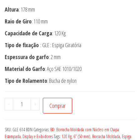
Altura
: 178 mm
Raio de Giro
: 110 mm
Capacidade de Carga
: 120 Kg
Tipo de fixação
: GLE : Espiga Giratória
Espessura do garfo
: 2 mm
Material do Garfo
: Aço SAE 1010/1020
Tipo de Rolamento
: Bucha de nylon
Rodízio
-
+
Comprar
GLE
614
BDN
SKU:
GLE 614 BDN
Categorias:
BD: Borracha Moldada com Núcleo em Chapa
quantidade
Estampada
,
Display e Exibidores
Tags:
120 Kg
,
6” (50 mm)
,
Borracha Moldada
,
Espiga