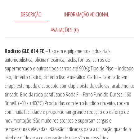
DESCRIÇÃO
INFORMAÇÃO ADICIONAL
AVALIAÇÕES (0)
Rodízio
GLE 614 FE
– Uso em equipamentos industriais
automobilística, oficina mecânica, racks, fornos, carros de
supermercado e outros tipos carros até 900Kg Tipo de Piso – Indicado
liso, cimento rustico, cimento liso e metálico. Garfo – Fabricado em
chapa estampada e cabeçote com dupla pista de esferas, acabamento
zincado. Eixo da roda parafusado Roda F – Ferro Fundido. Dureza: 160
Brinell. (-40 a +400ºC) Produzidas com ferro fundido cinzento, rodam
com muita facilidade e proporcionam grande redução do esforço de
movimentação. São muito resistentes e suportam cargas e
temperaturas elevadas. Não são indicadas para a utilização quando o
nível de ruídos e a conservação do piso são necessários.