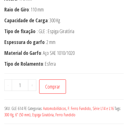
Raio de Giro
: 110 mm
Capacidade de Carga
: 300 Kg
Tipo de fixação
: GLE : Espiga Giratória
Espessura do garfo
: 2 mm
Material do Garfo
: Aço SAE 1010/1020
Tipo de Rolamento
: Esfera
Rodízio
-
+
Comprar
GLE
614
FE
SKU:
GLE 614 FE
Categorias:
Automobilísticos
,
F: Ferro Fundido
,
Série L14 e L16
Tags:
quantidade
300 Kg
,
6” (50 mm)
,
Espiga Giratória
,
Ferro Fundido