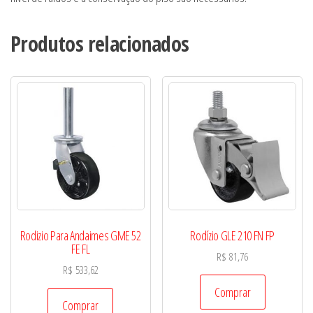
Produtos relacionados
Rodizio Para Andaimes GME 52
Rodízio GLE 210 FN FP
FE FL
R$
81,76
R$
533,62
Comprar
Comprar