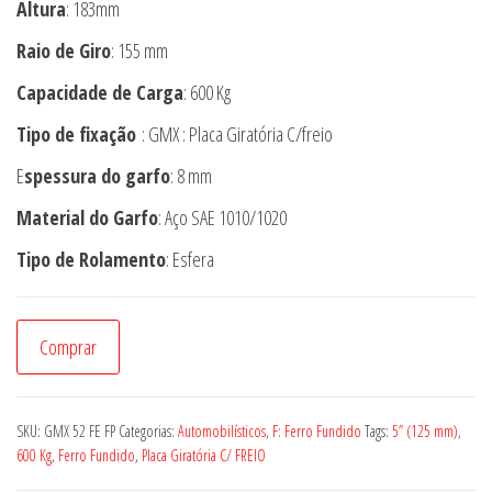
Altura
: 183mm
Raio de Giro
: 155 mm
Capacidade de Carga
: 600 Kg
Tipo de fixação
: GMX : Placa Giratória C/freio
E
spessura do garfo
: 8 mm
Material do Garfo
: Aço SAE 1010/1020
Tipo de Rolamento
: Esfera
Rodízio
Comprar
GMX
52
FE
SKU:
GMX 52 FE FP
Categorias:
Automobilísticos
,
F: Ferro Fundido
Tags:
5” (125 mm)
,
FP
600 Kg
,
Ferro Fundido
,
Placa Giratória C/ FREIO
quantidade