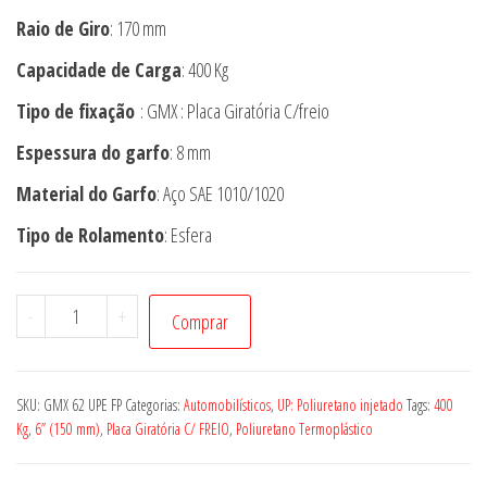
Raio de Giro
: 170 mm
Capacidade de Carga
: 400 Kg
Tipo de fixação
: GMX : Placa Giratória C/freio
Espessura do garfo
: 8 mm
Material do Garfo
: Aço SAE 1010/1020
Tipo de Rolamento
: Esfera
Rodízio
-
+
Comprar
GMX
62
UPE
SKU:
GMX 62 UPE FP
Categorias:
Automobilísticos
,
UP: Poliuretano injetado
Tags:
400
FP
Kg
,
6” (150 mm)
,
Placa Giratória C/ FREIO
,
Poliuretano Termoplástico
quantidade