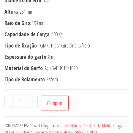
Diâmetro do eixo
: 1/2”
Altura
: 251 mm
Raio de Giro
: 193 mm
Capacidade de Carga
: 400 Kg
Tipo de fixação
: GMX : Placa Giratória C/freio
Espessura do garfo
: 8 mm
Material do Garfo
: Aço SAE 1010/1020
Tipo de Rolamento
: Esfera
Rodízio
-
+
Comprar
GMX
82
BSE
SKU:
GMX 82 BSE FP Azul
Categorias:
Automobilísticos
,
BS : Borracha Moldada
Tags:
FP
400 Kg
,
8” (200 mm)
,
Borracha Moldada
,
Placa Giratória C/ FREIO