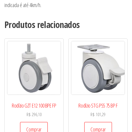
indicada é até 4km/h.
Produtos relacionados
Rodízio GZT E12 100 BPE FP
Rodízio STG P55 75 BP F
R$
296,10
R$
101,29
Comprar
Comprar