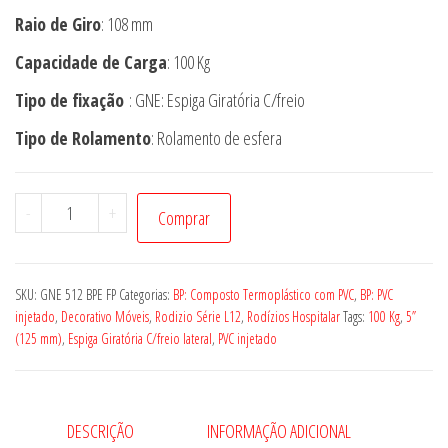
Raio de Giro
: 108 mm
Capacidade de Carga
: 100 Kg
Tipo de fixação
: GNE: Espiga Giratória C/freio
Tipo de Rolamento
: Rolamento de esfera
Rodízio
-
+
Comprar
GNE
512
BPE
SKU:
GNE 512 BPE FP
Categorias:
BP: Composto Termoplástico com PVC
,
BP: PVC
FP
injetado
,
Decorativo Móveis
,
Rodizio Série L12
,
Rodízios Hospitalar
Tags:
100 Kg
,
5”
(125 mm)
,
Espiga Giratória C/freio lateral
,
PVC injetado
quantidade
DESCRIÇÃO
INFORMAÇÃO ADICIONAL