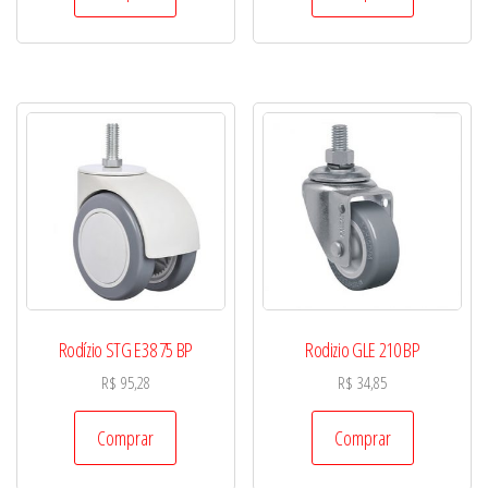
Rodízio STG E38 75 BP
Rodizio GLE 210 BP
R$
95,28
R$
34,85
Comprar
Comprar