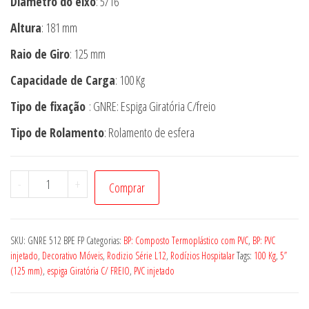
Diâmetro do eixo
: 5/16”
Altura
: 181 mm
Raio de Giro
: 125 mm
Capacidade de Carga
: 100 Kg
Tipo de fixação
: GNRE: Espiga Giratória C/freio
Tipo de Rolamento
: Rolamento de esfera
Rodízio
-
+
Comprar
GNRE
512
BPE
SKU:
GNRE 512 BPE FP
Categorias:
BP: Composto Termoplástico com PVC
,
BP: PVC
FP
injetado
,
Decorativo Móveis
,
Rodizio Série L12
,
Rodízios Hospitalar
Tags:
100 Kg
,
5”
(125 mm)
,
espiga Giratória C/ FREIO
,
PVC injetado
quantidade