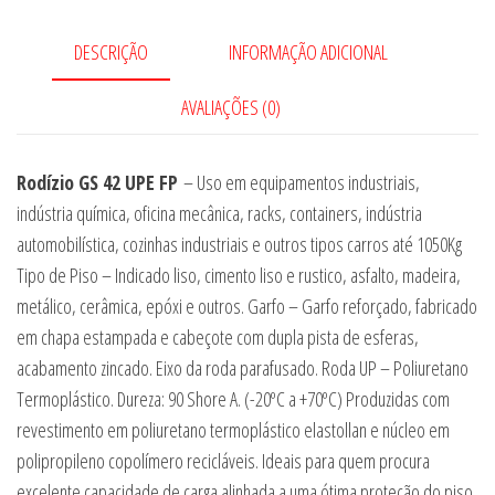
DESCRIÇÃO
INFORMAÇÃO ADICIONAL
AVALIAÇÕES (0)
Rodízio
GS 42 UPE FP
– Uso em equipamentos industriais,
indústria química, oficina mecânica, racks, containers, indústria
automobilística, cozinhas industriais e outros tipos carros até 1050Kg
Tipo de Piso – Indicado liso, cimento liso e rustico, asfalto, madeira,
metálico, cerâmica, epóxi e outros. Garfo – Garfo reforçado, fabricado
em chapa estampada e cabeçote com dupla pista de esferas,
acabamento zincado. Eixo da roda parafusado. Roda UP – Poliuretano
Termoplástico. Dureza: 90 Shore A. (-20ºC a +70ºC) Produzidas com
revestimento em poliuretano termoplástico elastollan e núcleo em
polipropileno copolímero recicláveis. Ideais para quem procura
excelente capacidade de carga alinhada a uma ótima proteção do piso