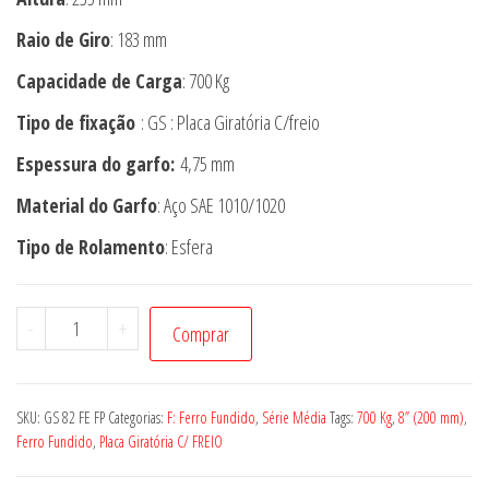
Raio de Giro
: 183 mm
Capacidade de Carga
: 700 Kg
Tipo de fixação
: GS : Placa Giratória C/freio
Espessura do garfo:
4,75 mm
Material do Garfo
: Aço SAE 1010/1020
Tipo de Rolamento
: Esfera
Rodízio
-
+
Comprar
GS
82
FE
SKU:
GS 82 FE FP
Categorias:
F: Ferro Fundido
,
Série Média
Tags:
700 Kg
,
8” (200 mm)
,
FP
Ferro Fundido
,
Placa Giratória C/ FREIO
quantidade