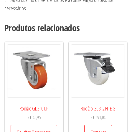
necessários.
Produtos relacionados
Rodízio GL 310 UP
Rodízio GL 312 NTE G
R$
45,95
R$
191,04