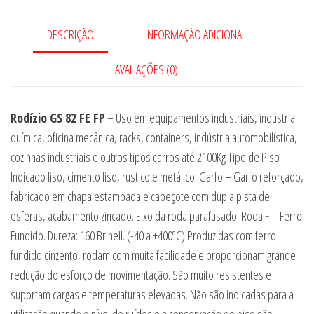
DESCRIÇÃO
INFORMAÇÃO ADICIONAL
AVALIAÇÕES (0)
Rodízio GS 82 FE FP
– Uso em equipamentos industriais, indústria
química, oficina mecânica, racks, containers, indústria automobilística,
cozinhas industriais e outros tipos carros até 2100Kg Tipo de Piso –
Indicado liso, cimento liso, rustico e metálico. Garfo – Garfo reforçado,
fabricado em chapa estampada e cabeçote com dupla pista de
esferas, acabamento zincado. Eixo da roda parafusado. Roda F – Ferro
Fundido. Dureza: 160 Brinell. (-40 a +400ºC) Produzidas com ferro
fundido cinzento, rodam com muita facilidade e proporcionam grande
redução do esforço de movimentação. São muito resistentes e
suportam cargas e temperaturas elevadas. Não são indicadas para a
utilização quando o nível de ruídos e a conservação do piso são