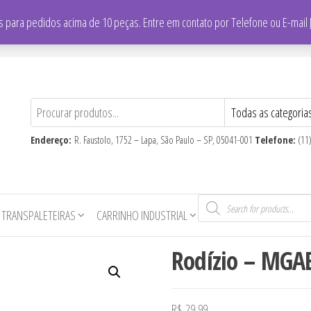
/
Falar com vendedor: (11) 3865-8700
 para pedidos acima de 10 peças. Entre em contato por Telefone ou E-mail
CNPJ
: 59.710.806/0001-16
Endereço:
R. Faustolo, 1752 – Lapa, São Paulo – SP, 05041-001
Telefone:
(11
Pesquisar
produtos
 TRANSPALETEIRAS
CARRINHO INDUSTRIAL
Rodízio – MGA
R$
29,99