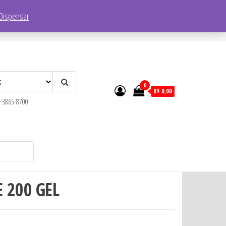
Endereço:
R. Faustolo, 1752 – Lapa, São Paulo – SP, 05041-001
Dispensar
0
R$ 0,00
) 3865-8700
E 200 GEL