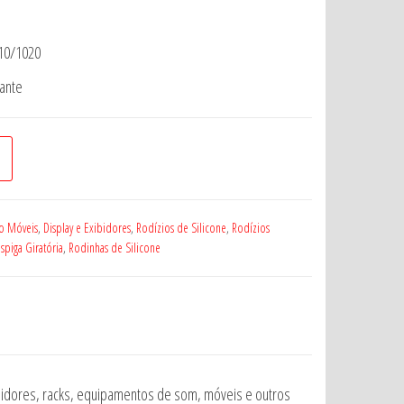
010/1020
sante
vo Móveis
,
Display e Exibidores
,
Rodízios de Silicone
,
Rodízios
spiga Giratória
,
Rodinhas de Silicone
bidores, racks, equipamentos de som, móveis e outros