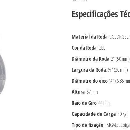
Especificações Té
Material da Roda
: COLORGEL: 
Cor da Roda
: GEL
Diâmetro da Roda
: 2” (50 mm)
Largura da Roda
: ¾” (20 mm)
Diâmetro do eixo
: ¼” (6,35 m
Altura
: 67 mm
Raio de Giro
: 44 mm
Capacidade de Carga
: 40 Kg
Tipo de fixação
: MGAE: Espiga 