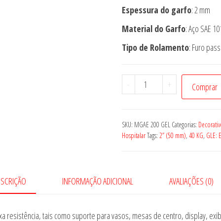
Espessura do garfo
: 2 mm
Material do Garfo
: Aço SAE 1
Tipo de Rolamento
: Furo pas
Rodízio
-
+
Comprar
-
MGAE
200
SKU:
MGAE 200 GEL
Categorias:
Decorati
GEL
Hospitalar
Tags:
2” (50 mm)
,
40 KG
,
GLE: E
quantidade
ESCRIÇÃO
INFORMAÇÃO ADICIONAL
AVALIAÇÕES (0)
 resistência, tais como suporte para vasos, mesas de centro, display, exi