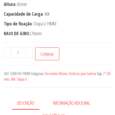
Altura
: 60 mm
Capacidade de Carga
: 40k
Tipo de fixação
:Chapa U 19MM
RAIO DE GIRO
:(74)mm
Rodízio
-
+
Comprar
-
SQ90
HU
SKU:
SQ90 HU 19MM
Categorias:
Decorativo Móveis
,
Rodízios para Cadeira
Tags:
2” (50
19MM
mm)
,
40k
,
Chapa U
quantidade
DESCRIÇÃO
INFORMAÇÃO ADICIONAL