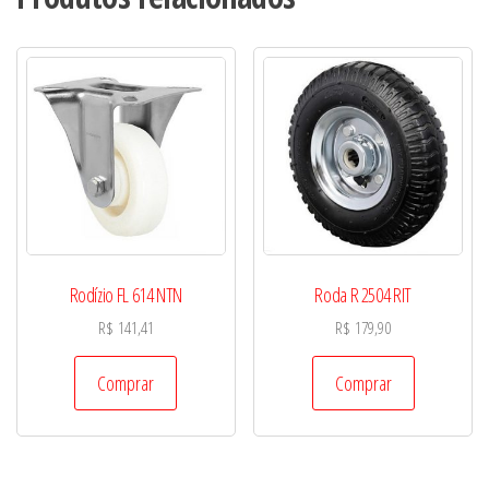
Rodízio FL 614 NTN
Roda R 2504 RIT
R$
141,41
R$
179,90
Comprar
Comprar