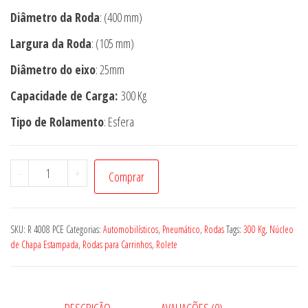
Diâmetro da Roda
: (400 mm)
Largura da Roda
: (105 mm)
Diâmetro do eixo
: 25mm
Capacidade de Carga:
300 Kg
Tipo de Rolamento
: Esfera
Roda
-
+
Comprar
R
4008
PCE
SKU:
R 4008 PCE
Categorias:
Automobilísticos
,
Pneumático
,
Rodas
Tags:
300 Kg
,
Núcleo
quantidade
de Chapa Estampada
,
Rodas para Carrinhos
,
Rolete
DESCRIÇÃO
AVALIAÇÕES (0)