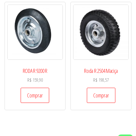
RODA R 9200 R
Roda R 2504 Maciça
R$
159,90
R$
198,57
Comprar
Comprar