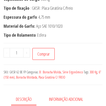
Tipo de fixação
: GKSR : Placa Giratória C/freio
Espessura do garfo
: 4,75 mm
Material do Garfo:
Aço SAE 1010/1020
Tipo de Rolamento
: Esfera
Rodízio
-
+
Comprar
GKSR
62
BE
SKU:
GKSR 62 BE FP
Categorias:
B : Borracha Molda
,
Série Ergonômico
Tags:
300 Kg
,
6”
FP
(150 mm)
,
Borracha Moldada
,
Placa Giratória C/ FREIO
quantidade
DESCRIÇÃO
INFORMAÇÃO ADICIONAL